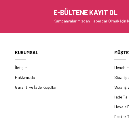
E-BÜLTENE KAYIT OL
Kampanyalarımızdan Haberdar Olmak İçin K
KURUMSAL
MÜŞTE
İletişim
Hesabı
Hakkımızda
Siparişl
Garanti ve İade Koşulları
Sipariş 
İade Tal
Havale B
Destek T