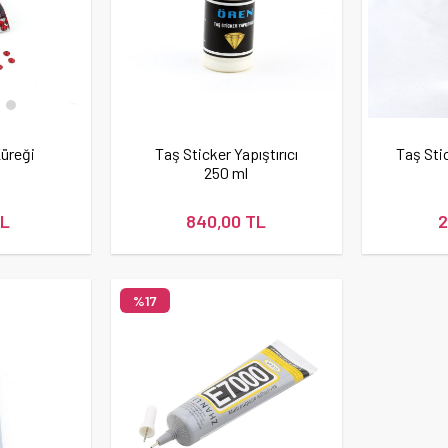
Küreği
Taş Sticker Yapıştırıcı
Taş Stic
250 ml
TL
840,00 TL
2
%17