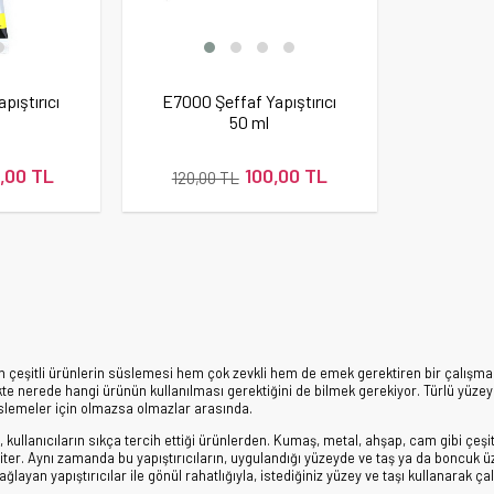
pıştırıcı
E7000 Şeffaf Yapıştırıcı
50 ml
,00 TL
100,00 TL
120,00 TL
lan çeşitli ürünlerin süslemesi hem çok zevkli hem de emek gerektiren bir çalışma
kte nerede hangi ürünün kullanılması gerektiğini de bilmek gerekiyor. Türlü yüzeyle
slemeler için olmazsa olmazlar arasında.
, kullanıcıların sıkça tercih ettiği ürünlerden. Kumaş, metal, ahşap, cam gibi çeşitl
riter. Aynı zamanda bu yapıştırıcıların, uygulandığı yüzeyde ve taş ya da boncuk
ağlayan yapıştırıcılar ile gönül rahatlığıyla, istediğiniz yüzey ve taşı kullanarak çalı