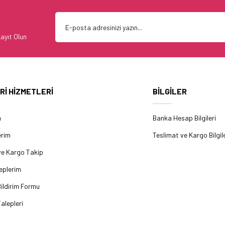
ayıt Olun
Rİ HİZMETLERİ
BİLGİLER
m
Banka Hesap Bilgileri
erim
Teslimat ve Kargo Bilgile
ve Kargo Takip
eplerim
ildirim Formu
alepleri