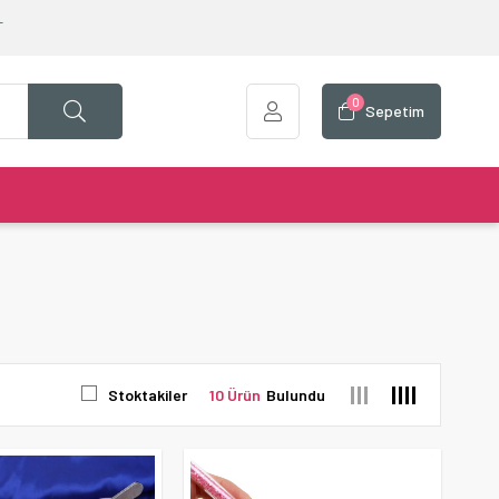
T
0
Sepetim
Stoktakiler
10 Ürün