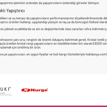
apıştırma işleminin ardından da yapıştırıcıların üstlendiği görevler bitmiyor.
lı Yapıştırıcı
iklikleri ve su teması da yapıştırıcıların performanslarının ölçeklendirilmesinde d
ıştırıcı ürünleri kullanıp, uygulandığı yüzeyin ve taş ya da boncuğun fiziksel olar
se yüksek sıcaklıklarda ve ani ısı değişimlerinde olası zararları sıfıra indirmek i
ı olmasının yanı sıra, renginin de önemli olduğunu belirtmek gerek. Kristal renkli 
açla üretilen kristal rengi yapıştırıcıların en niteliklilerinden biri olarak E6000 isim
rşılamak için üretilmiş bir ürün.
ncuk yapıştırıcıları
, en uygun fiyatlar ve hızlı kargo hizmetleriyle hobidunya.com’