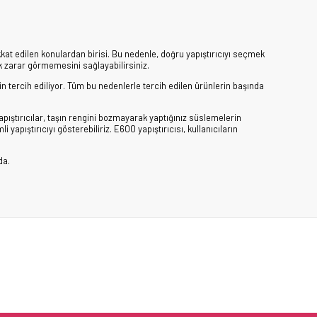
ikkat edilen konulardan birisi. Bu nedenle, doğru yapıştırıcıyı seçmek
ak zarar görmemesini sağlayabilirsiniz.
çin tercih ediliyor. Tüm bu nedenlerle tercih edilen ürünlerin başında
yapıştırıcılar, taşın rengini bozmayarak yaptığınız süslemelerin
li yapıştırıcıyı gösterebiliriz. E600 yapıştırıcısı, kullanıcıların
da.