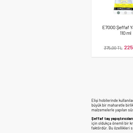
E7000 Şeffaf Ya
110 ml
225
375,00 TL
Elişi hobilerinde kullanı
büyük bir maharetle birli
malzemelerle yapılan sü
Şeffaf taş yapıştırıcıları
için oldukça önemli bir k
faktördür. Bu özellikleri s