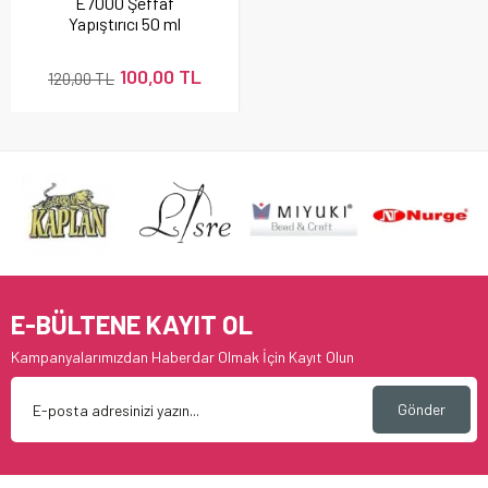
E7000 Şeffaf
Yapıştırıcı 50 ml
100,00 TL
120,00 TL
E-BÜLTENE KAYIT OL
Kampanyalarımızdan Haberdar Olmak İçin Kayıt Olun
Gönder