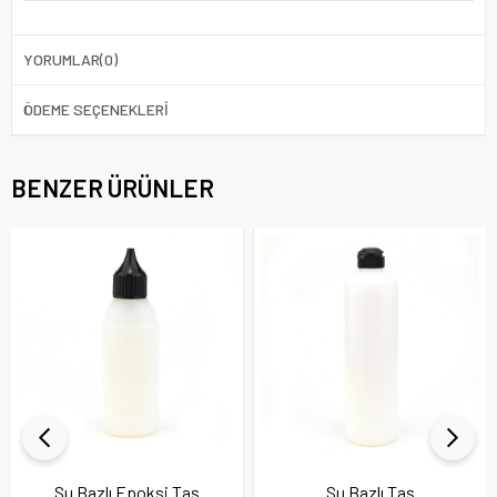
YORUMLAR
(0)
ÖDEME SEÇENEKLERI
BENZER ÜRÜNLER
Su Bazlı Epoksi Taş
Su Bazlı Taş