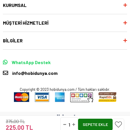
KURUMSAL
MÜŞTERİ HİZMETLERİ
BİLGİLER
WhatsApp Destek
info@hobidunya.com
Copyright © 2023 hobidunya.com / Tüm hakları saklıdır.
375,00 TL
225,00 TL
Anasayfa
Favorilerim
Sepetim
Üye Girişi