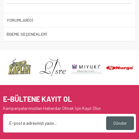
YORUMLAR
(0)
ÖDEME SEÇENEKLERI
E-BÜLTENE KAYIT OL
Kampanyalarımızdan Haberdar Olmak İçin Kayıt Olun
Gönder