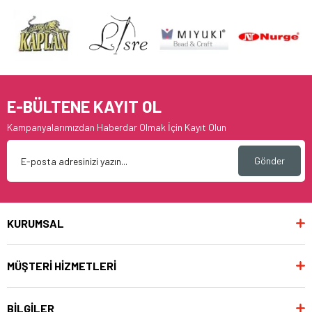
E-BÜLTENE KAYIT OL
Kampanyalarımızdan Haberdar Olmak İçin Kayıt Olun
Gönder
KURUMSAL
MÜŞTERİ HİZMETLERİ
BİLGİLER