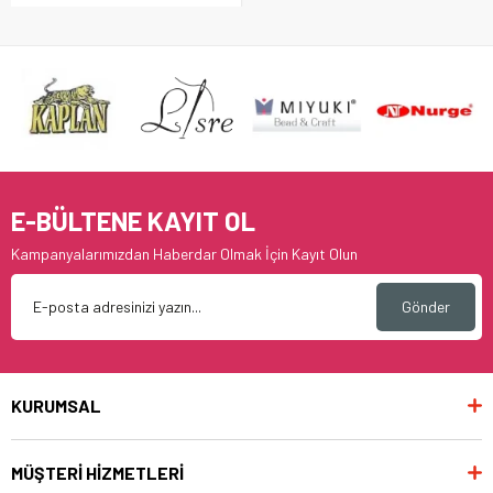
E-BÜLTENE KAYIT OL
Kampanyalarımızdan Haberdar Olmak İçin Kayıt Olun
Gönder
KURUMSAL
MÜŞTERİ HİZMETLERİ