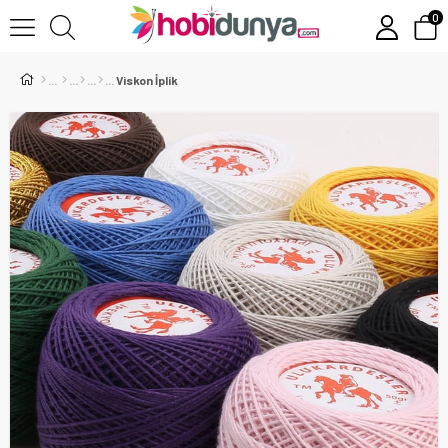
0
Viskon İplik