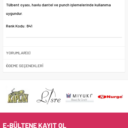
Tülbent oyası, havlu dantel ve punch işlemelerinde kullanıma
uygundur.
Renk Kodu: 841
YORUMLAR
(0)
ÖDEME SEÇENEKLERI
E-BÜLTENE KAYIT OL