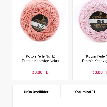
Koton Perle No:12
Koton Perle 
Etamin Kanaviçe Nakış
Etamin Kanaviç
İpi Pudra 337
İpi 896
30,00 TL
30,00 T
Ürün Özellikleri
Yorumlar
(0)