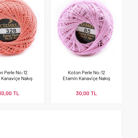
n Perle No:12
Koton Perle No:12
 Kanaviçe Nakış
Etamin Kanaviçe Nakış
Yavruağzı 328
İpi 85
30,00 TL
30,00 TL