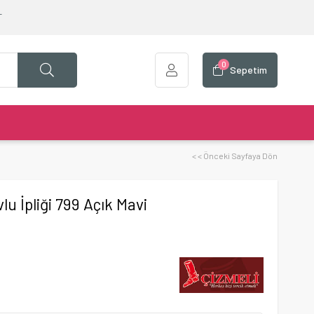
T
0
Sepetim
i
< < Önceki Sayfaya Dön
u İpliği 799 Açık Mavi