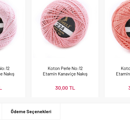
No:12
Koton Perle No:12
Koto
e Nakış
Etamin Kanaviçe Nakış
Etamin
İpi 234
İpi 
L
30,00 TL
Ödeme Seçenekleri