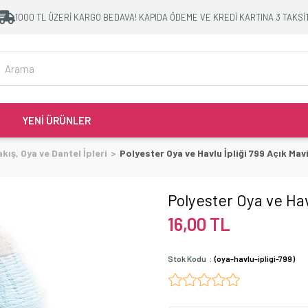
1000 TL ÜZERİ KARGO BEDAVA! KAPIDA ÖDEME VE KREDİ KARTINA 3 TAKSİ
YENİ ÜRÜNLER
kış, Oya ve Dantel İpleri
Polyester Oya ve Havlu İpliği 799 Açık Mav
Polyester Oya ve Havl
16,00 TL
Stok Kodu
(oya-havlu-ipligi-799)