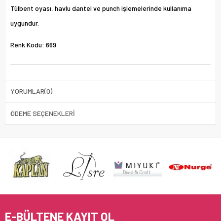
Tülbent oyası, havlu dantel ve punch işlemelerinde kullanıma
uygundur.
Renk Kodu: 669
YORUMLAR
(0)
ÖDEME SEÇENEKLERI
E-BÜLTENE KAYIT OL