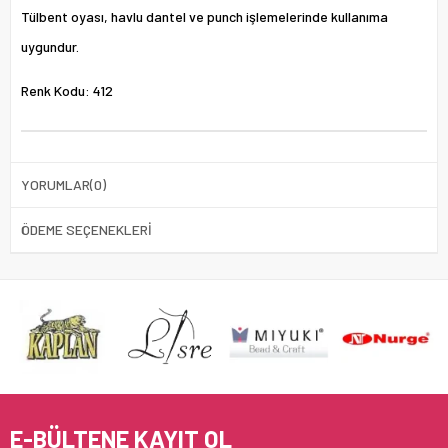
Tülbent oyası, havlu dantel ve punch işlemelerinde kullanıma
uygundur.
Renk Kodu: 412
YORUMLAR
(0)
ÖDEME SEÇENEKLERI
E-BÜLTENE KAYIT OL