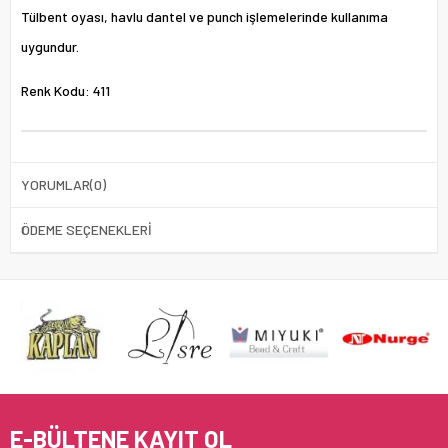
Tülbent oyası, havlu dantel ve punch işlemelerinde kullanıma
uygundur.
Renk Kodu: 411
YORUMLAR
(0)
ÖDEME SEÇENEKLERI
E-BÜLTENE KAYIT OL