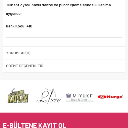
Tülbent oyası, havlu dantel ve punch işlemelerinde kullanıma
uygundur.
Renk Kodu: 410
YORUMLAR
(0)
ÖDEME SEÇENEKLERI
E-BÜLTENE KAYIT OL