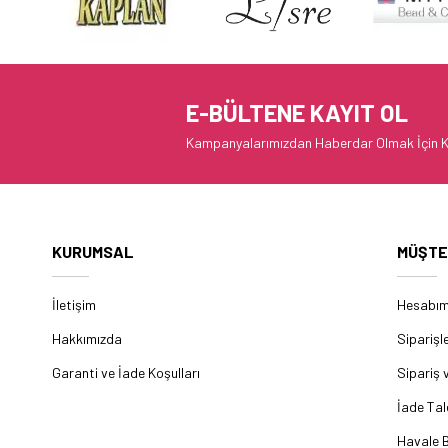
E-BÜLTENE KAYIT OL
Kampanyalarımızdan Haberdar Olmak İçin K
KURUMSAL
MÜŞTE
İletişim
Hesabı
Hakkımızda
Siparişl
Garanti ve İade Koşulları
Sipariş 
İade Tal
Havale B