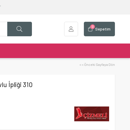
T
0
Sepetim
< < Önceki Sayfaya Dön
u İpliği 310