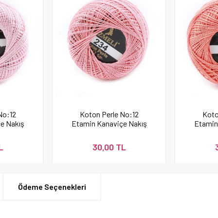
No:12
Koton Perle No:12
Koto
e Nakış
Etamin Kanaviçe Nakış
Etamin
İpi 234
İpi 
L
30,00 TL
Ödeme Seçenekleri