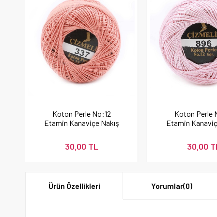
Koton Perle No:12
Koton Perle 
Etamin Kanaviçe Nakış
Etamin Kanaviç
İpi Pudra 337
İpi 896
30,00 TL
30,00 T
Ürün Özellikleri
Yorumlar
(0)