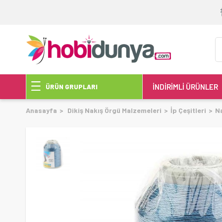
İNDİRİMLİ ÜRÜNLER
ÜRÜN GRUPLARI
Anasayfa
Dikiş Nakış Örgü Malzemeleri
İp Çeşitleri
Na