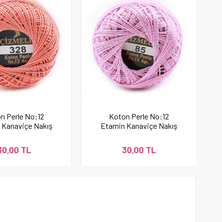
n Perle No:12
Koton Perle No:12
 Kanaviçe Nakış
Etamin Kanaviçe Nakış
Yavruağzı 328
İpi 85
30,00 TL
30,00 TL