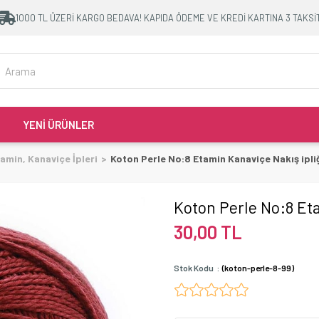
1000 TL ÜZERİ KARGO BEDAVA! KAPIDA ÖDEME VE KREDİ KARTINA 3 TAKSİ
YENİ ÜRÜNLER
amin, Kanaviçe İpleri
Koton Perle No:8 Etamin Kanaviçe Nakış ipli
Koton Perle No:8 Eta
30,00 TL
Stok Kodu
(koton-perle-8-99)