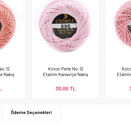
No:12
Koton Perle No:12
Koto
e Nakış
Etamin Kanaviçe Nakış
Etamin
337
İpi 896
L
30,00 TL
Ödeme Seçenekleri