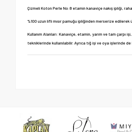
Çizmeli Koton Perle No:8 etamin kanaviçe nakış ipliği, rahat 
%100 uzun lifli mısır pamuğu ipliğinden merserize edilerek ür
Kullanım Alanları: Kanaviçe, etamin, yarım ve tam çarpı işi, h
tekniklerinde kullanılabilir. Ayrıca tığ işi ve oya işlerinde d