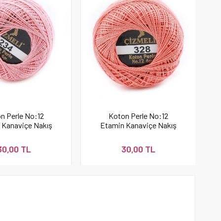
n Perle No:12
Koton Perle No:12
 Kanaviçe Nakış
Etamin Kanaviçe Nakış
İpi 234
İpi Yavruağzı 328
30,00 TL
30,00 TL