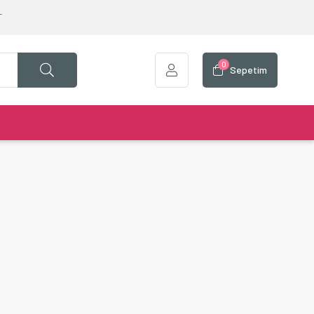
T
0
Sepetim