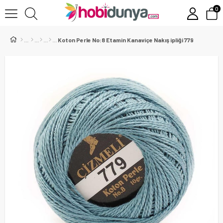
0
Koton Perle No:8 Etamin Kanaviçe Nakış ipliği 779