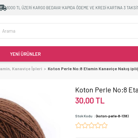
1000 TL ÜZERİ KARGO BEDAVA! KAPIDA ÖDEME VE KREDİ KARTINA 3 TAKSİ
YENİ ÜRÜNLER
amin, Kanaviçe İpleri
Koton Perle No:8 Etamin Kanaviçe Nakış ipliğ
Koton Perle No:8 Eta
30,00 TL
Stok Kodu
(koton-perle-8-138)