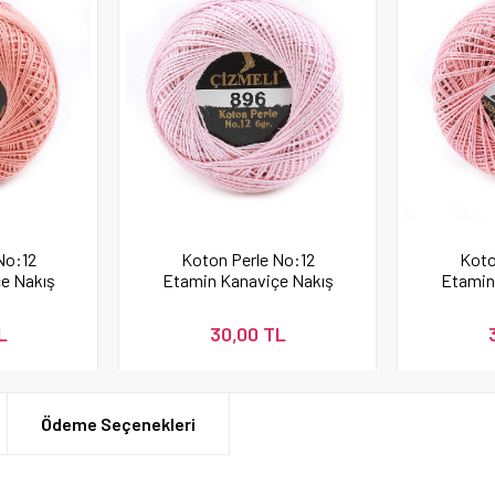
No:12
Koton Perle No:12
Koto
e Nakış
Etamin Kanaviçe Nakış
Etamin
337
İpi 896
L
30,00 TL
Ödeme Seçenekleri