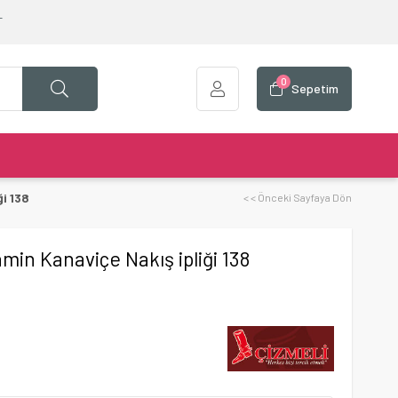
T
0
Sepetim
i 138
< < Önceki Sayfaya Dön
min Kanaviçe Nakış ipliği 138