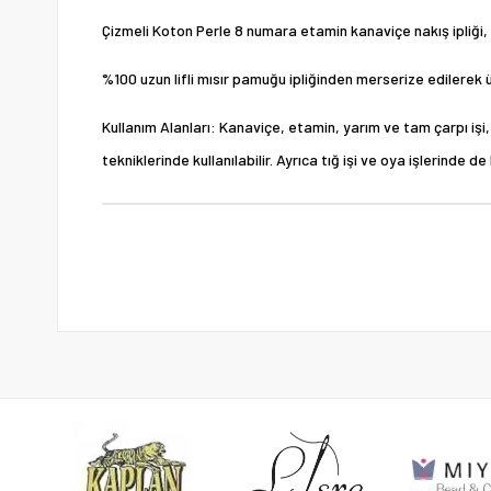
Çizmeli Koton Perle 8 numara etamin kanaviçe nakış ipliği, ra
%100 uzun lifli mısır pamuğu ipliğinden merserize edilerek ür
Kullanım Alanları: Kanaviçe, etamin, yarım ve tam çarpı işi, h
tekniklerinde kullanılabilir. Ayrıca tığ işi ve oya işlerinde d