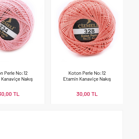
n Perle No:12
Koton Perle No:12
 Kanaviçe Nakış
Etamin Kanaviçe Nakış
İpi 234
İpi Yavruağzı 328
30,00 TL
30,00 TL