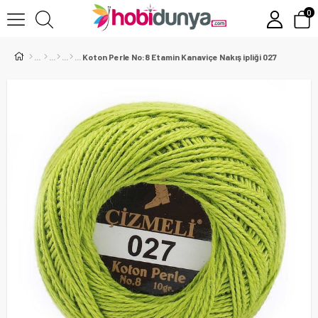
0
Koton Perle No:8 Etamin Kanaviçe Nakış ipliği 027