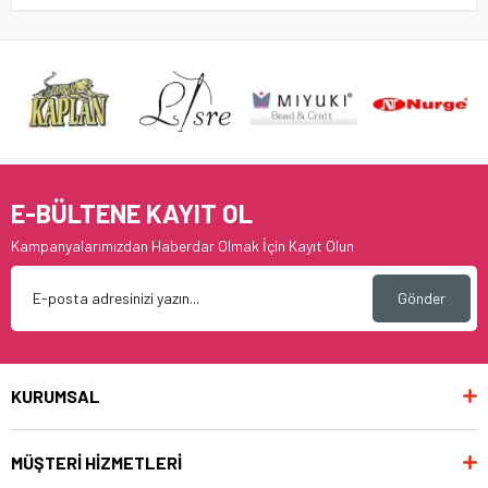
E-BÜLTENE KAYIT OL
Kampanyalarımızdan Haberdar Olmak İçin Kayıt Olun
Gönder
KURUMSAL
MÜŞTERİ HİZMETLERİ