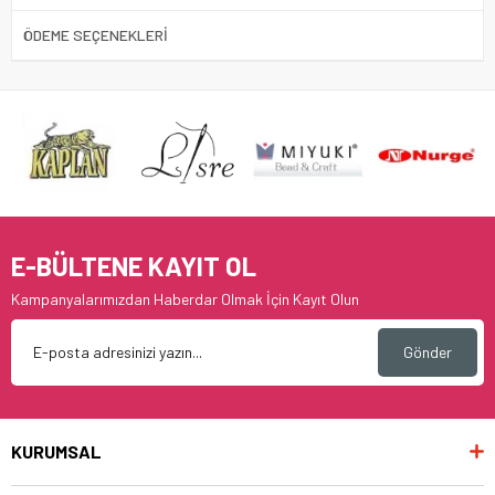
ÖDEME SEÇENEKLERI
E-BÜLTENE KAYIT OL
Kampanyalarımızdan Haberdar Olmak İçin Kayıt Olun
Gönder
KURUMSAL