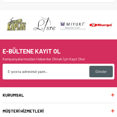
E-BÜLTENE KAYIT OL
Kampanyalarımızdan Haberdar Olmak İçin Kayıt Olun
Gönder
KURUMSAL
MÜŞTERİ HİZMETLERİ