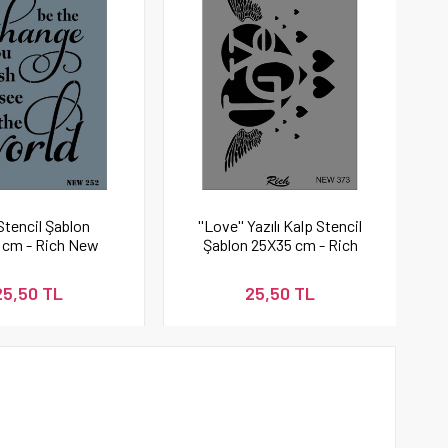
Stencil Şablon
''Love'' Yazılı Kalp Stencil
 cm - Rich New
Şablon 25X35 cm - Rich
252
New 373
25,50 TL
25,50 TL