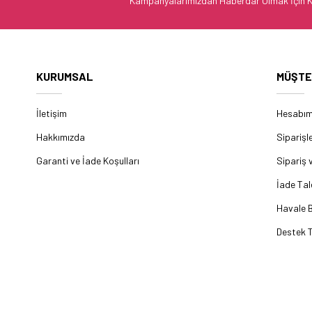
Kampanyalarımızdan Haberdar Olmak İçin K
KURUMSAL
MÜŞTE
İletişim
Hesabı
Hakkımızda
Siparişl
Garanti ve İade Koşulları
Sipariş 
İade Tal
Havale B
Destek T