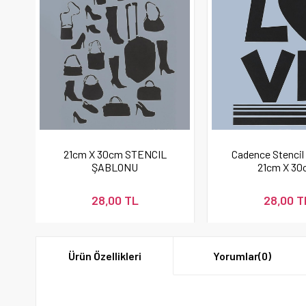
21cm X 30cm STENCIL
Cadence Stencil
ŞABLONU
21cm X 30
28,00 TL
28,00 T
Ürün Özellikleri
Yorumlar
(0)