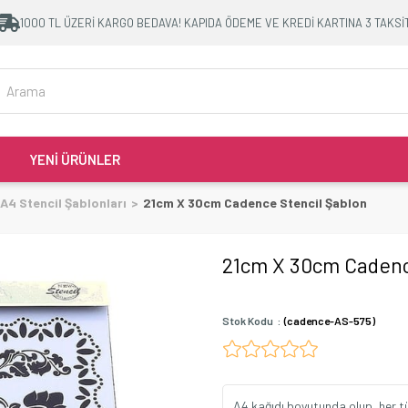
1000 TL ÜZERİ KARGO BEDAVA! KAPIDA ÖDEME VE KREDİ KARTINA 3 TAKSİ
YENİ ÜRÜNLER
A4 Stencil Şablonları
21cm X 30cm Cadence Stencil Şablon
21cm X 30cm Cadenc
Stok Kodu
(cadence-AS-575)
A4 kağıdı boyutunda olup, her t