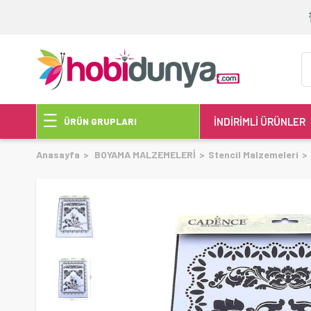
İNDİRİMLİ ÜRÜNLER
ÜRÜN GRUPLARI
Anasayfa
BOYAMA MALZEMELERİ
Stencil Malzemeleri