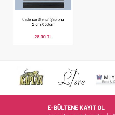
Cadence Stencil Şablonu
21cm X 30cm
28,00 TL
E-BÜLTENE KAYIT OL