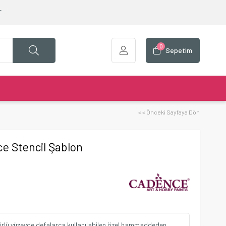
T
0
Sepetim
< < Önceki Sayfaya Dön
e Stencil Şablon
ürlü yüzeyde defalarca kullanılabilen özel hammaddeden