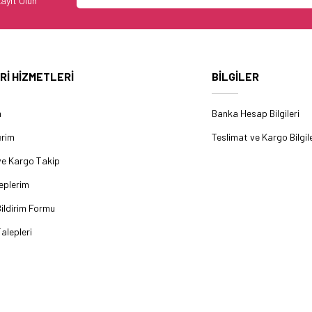
ayıt Olun
Rİ HİZMETLERİ
BİLGİLER
m
Banka Hesap Bilgileri
erim
Teslimat ve Kargo Bilgile
ve Kargo Takip
eplerim
ildirim Formu
alepleri