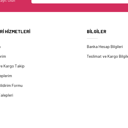
ayıt Olun
Rİ HİZMETLERİ
BİLGİLER
m
Banka Hesap Bilgileri
erim
Teslimat ve Kargo Bilgile
ve Kargo Takip
eplerim
ildirim Formu
alepleri