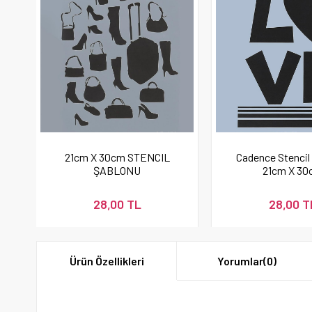
21cm X 30cm STENCIL
Cadence Stencil
ŞABLONU
21cm X 30
28,00 TL
28,00 T
Ürün Özellikleri
Yorumlar
(0)