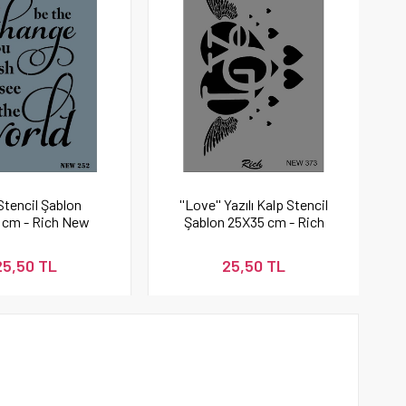
Stencil Şablon
''Love'' Yazılı Kalp Stencil
 cm - Rich New
Şablon 25X35 cm - Rich
252
New 373
25,50 TL
25,50 TL