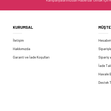
Kampanyalarımızdan Haberdar Olmak İçin K
KURUMSAL
MÜŞTE
İletişim
Hesabı
Hakkımızda
Siparişl
Garanti ve İade Koşulları
Sipariş 
İade Tal
Havale B
Destek T