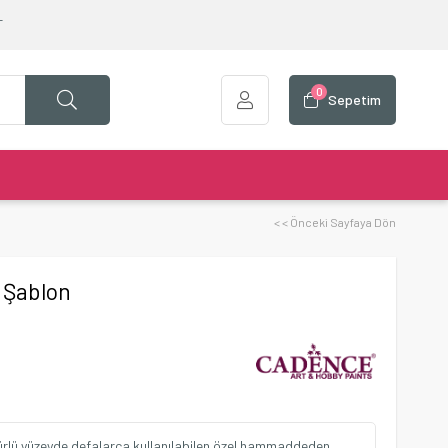
T
0
Sepetim
< < Önceki Sayfaya Dön
 Şablon
ürlü yüzeyde defalarca kullanılabilen özel hammaddeden