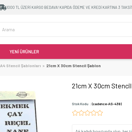
1000 TL ÜZERİ KARGO BEDAVA! KAPIDA ÖDEME VE KREDİ KARTINA 3 TAKSİ
YENİ ÜRÜNLER
A4 Stencil Şablonları
21cm X 30cm Stencil Şablon
21cm X 30cm Stencil
Stok Kodu
(cadence-AS-439)
A4 kağıdı boyutunda olup, her t