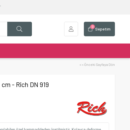
T
0
Sepetim
< < Önceki Sayfaya Dön
 cm - Rich DN 919
lanılabilen özel hammaddeden üretilmiştir. Kolayca deforme