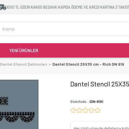
1000 TL ÜZERİ KARGO BEDAVA! KAPIDA ÖDEME VE KREDİ KARTINA 3 TAKSİ
YENİ ÜRÜNLER
Dantel Stencil Şablonları
Dantel Stencil 25X35 cm - Rich DN 919
Dantel Stencil 25X35
Stok Kodu
(DN-919)
Her türlü yüzeyde defalarca kul