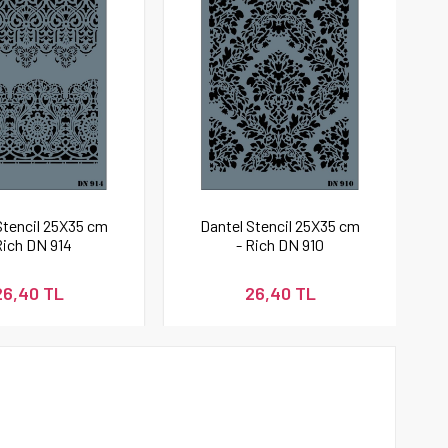
Stencil 25X35 cm
Dantel Stencil 25X35 cm
Rich DN 914
- Rich DN 910
26,40 TL
26,40 TL