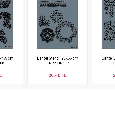
25X35 cm
Dantel Stencil 25X35 cm
Dantel 
918
- Rich DN 917
- 
L
26,40 TL