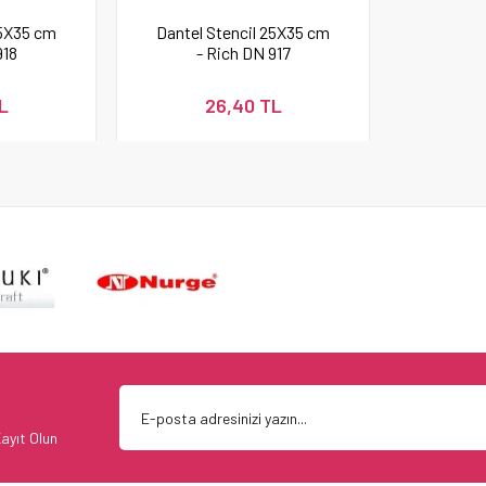
25X35 cm
Dantel Stencil 25X35 cm
918
- Rich DN 917
L
26,40 TL
ayıt Olun