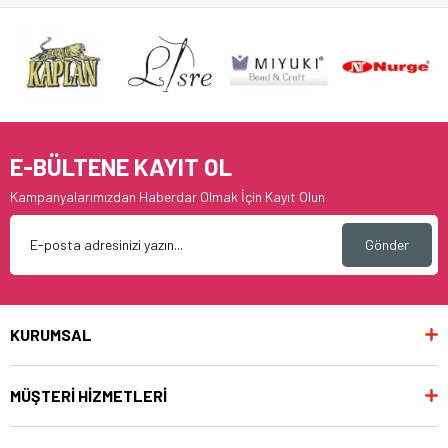
E-BÜLTENE KAYIT OL
Kampanyalarımızdan Haberdar Olmak İçin Kayıt Olun
Gönder
KURUMSAL
MÜŞTERİ HİZMETLERİ