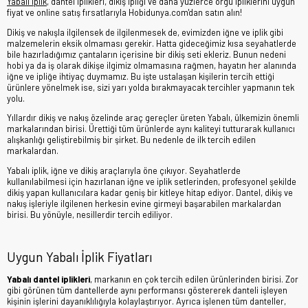
Yabalı iplik
, dantel iplikleri, dikiş ipliği ve daha yüzlerce örgü ipliklerini uygun
fiyat ve online satış fırsatlarıyla Hobidunya.com'dan satın alın!
Dikiş ve nakışla ilgilensek de ilgilenmesek de, evimizden iğne ve iplik gibi
malzemelerin eksik olmaması gerekir. Hatta gideceğimiz kısa seyahatlerde
bile hazırladığımız çantaların içerisine bir dikiş seti ekleriz. Bunun nedeni
hobi ya da iş olarak dikişe ilgimiz olmamasına rağmen, hayatın her alanında
iğne ve ipliğe ihtiyaç duymamız. Bu işte ustalaşan kişilerin tercih ettiği
ürünlere yönelmek ise, sizi yarı yolda bırakmayacak tercihler yapmanın tek
yolu.
Yıllardır dikiş ve nakış özelinde araç gereçler üreten Yabalı, ülkemizin önemli
markalarından birisi. Ürettiği tüm ürünlerde aynı kaliteyi tutturarak kullanıcı
alışkanlığı geliştirebilmiş bir şirket. Bu nedenle de ilk tercih edilen
markalardan.
Yabalı iplik, iğne ve dikiş araçlarıyla öne çıkıyor. Seyahatlerde
kullanılabilmesi için hazırlanan iğne ve iplik setlerinden, profesyonel şekilde
dikiş yapan kullanıcılara kadar geniş bir kitleye hitap ediyor. Dantel, dikiş ve
nakış işleriyle ilgilenen herkesin evine girmeyi başarabilen markalardan
birisi. Bu yönüyle, nesillerdir tercih ediliyor.
Uygun Yabalı İplik Fiyatları
Yabalı dantel iplikleri
, markanın en çok tercih edilen ürünlerinden birisi. Zor
gibi görünen tüm dantellerde aynı performansı göstererek danteli işleyen
kişinin işlerini dayanıklılığıyla kolaylaştırıyor. Ayrıca işlenen tüm danteller,