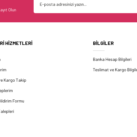
ayıt Olun
Rİ HİZMETLERİ
BİLGİLER
m
Banka Hesap Bilgileri
erim
Teslimat ve Kargo Bilgile
ve Kargo Takip
eplerim
ildirim Formu
alepleri