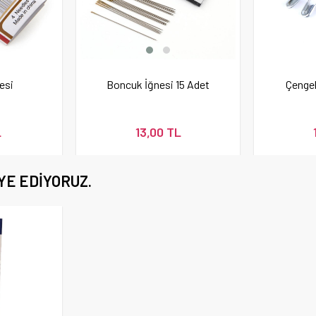
esi
Boncuk İğnesi 15 Adet
Çengel
L
13,00 TL
YE EDIYORUZ.