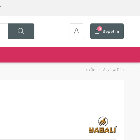
T
0
Sepetim
< < Önceki Sayfaya Dön