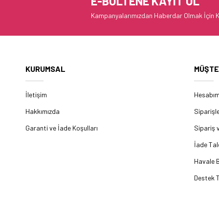
E-BÜLTENE KAYIT OL
Kampanyalarımızdan Haberdar Olmak İçin K
KURUMSAL
MÜŞTE
İletişim
Hesabı
Hakkımızda
Siparişl
Garanti ve İade Koşulları
Sipariş 
İade Tal
Havale B
Destek T