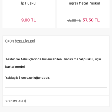
İp Püskül
Tuğralı Metal Püskül
9,00 TL
37,50 TL
45,00 TL
ÜRÜN ÖZELLIKLERI
Tesbih ve takı uçlarında kullanılabilen, zincirli metal püskül, üçlü
kartal model.
Yaklaşık 6 cm uzunluğundadır.
YORUMLAR
(1)