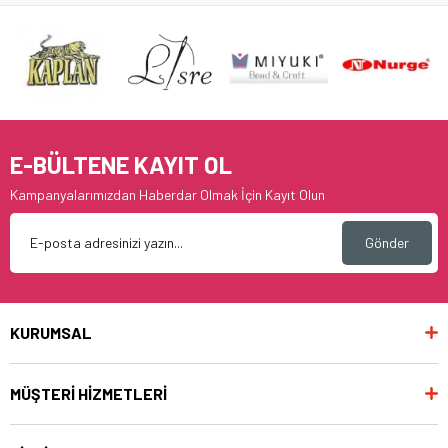
E-BÜLTENE KAYIT OL
Kampanyalarımızdan Haberdar Olmak İçin Kayıt Olun
Gönder
KURUMSAL
MÜŞTERİ HİZMETLERİ