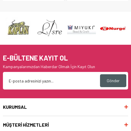
E-BÜLTENE KAYIT OL
Kampanyalarımızdan Haberdar Olmak İçin Kayıt Olun
Gönder
KURUMSAL
MÜŞTERİ HİZMETLERİ