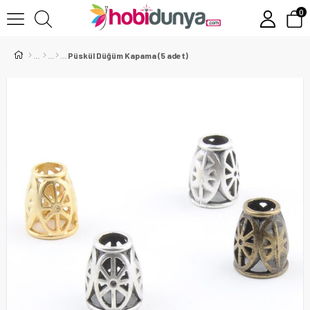
0
Püskül Düğüm Kapama (5 adet)