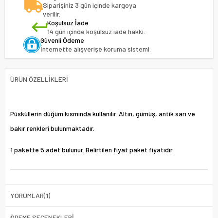
Siparişiniz 3 gün içinde kargoya
verilir.
Koşulsuz İade
14 gün içinde koşulsuz iade hakkı.
Güvenli Ödeme
İnternette alışverişe koruma sistemi.
ÜRÜN ÖZELLIKLERI
Püsküllerin düğüm kısmında kullanılır. Altın, gümüş, antik sarı ve
bakır renkleri bulunmaktadır.
1 pakette 5 adet bulunur. Belirtilen fiyat paket fiyatıdır.
YORUMLAR
(1)
ÖDEME SEÇENEKLERI