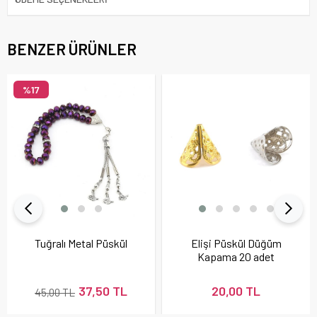
BENZER ÜRÜNLER
%17
Tuğralı Metal Püskül
Elişi Püskül Düğüm
Kapama 20 adet
37,50 TL
20,00 TL
45,00 TL