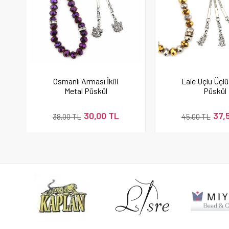
Osmanlı Arması İkili
Lale Uçlu Üçlü
Metal Püskül
Püskül
30,00 TL
37,
38,00 TL
45,00 TL