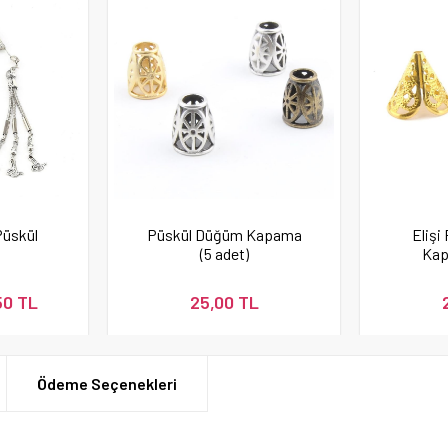
Püskül
Püskül Düğüm Kapama
Elişi
(5 adet)
Kap
50 TL
25,00 TL
Ödeme Seçenekleri