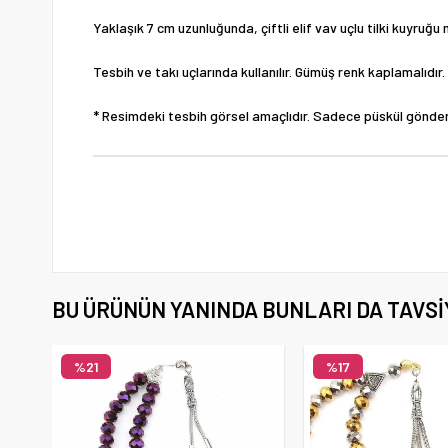
Yaklaşık 7 cm uzunluğunda, çiftli elif vav uçlu tilki kuyruğu
Tesbih ve takı uçlarında kullanılır. Gümüş renk kaplamalıdır.
* Resimdeki tesbih görsel amaçlıdır. Sadece püskül gönder
BU ÜRÜNÜN YANINDA BUNLARI DA TAVSI
%21
%17