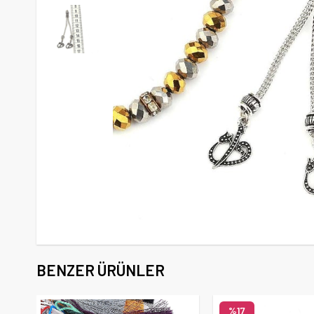
BENZER ÜRÜNLER
%17