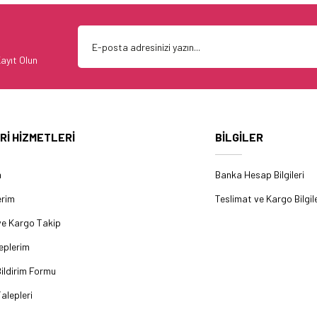
ayıt Olun
Rİ HİZMETLERİ
BİLGİLER
m
Banka Hesap Bilgileri
erim
Teslimat ve Kargo Bilgile
ve Kargo Takip
eplerim
ildirim Formu
alepleri