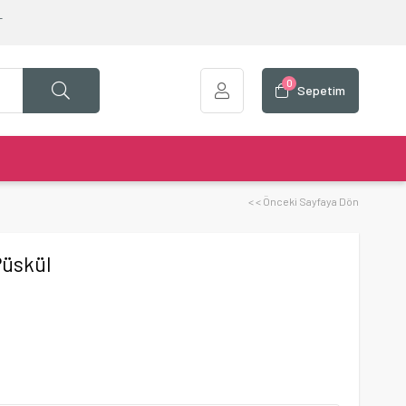
T
0
Sepetim
< < Önceki Sayfaya Dön
 Püskül