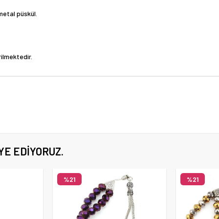
 metal püskül.
ilmektedir.
YE EDIYORUZ.
%21
%21