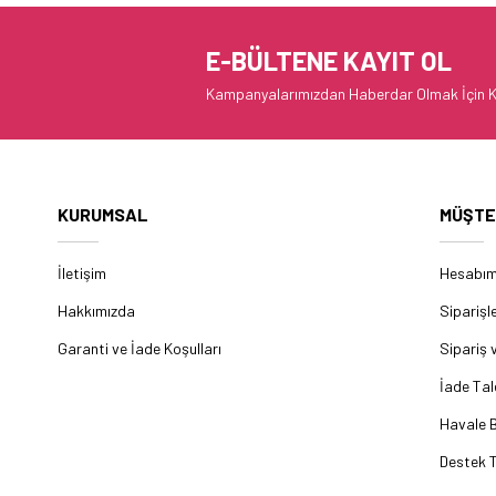
E-BÜLTENE KAYIT OL
Kampanyalarımızdan Haberdar Olmak İçin K
KURUMSAL
MÜŞTE
İletişim
Hesabı
Hakkımızda
Siparişl
Garanti ve İade Koşulları
Sipariş 
İade Tal
Havale B
Destek T