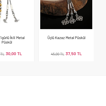
igürlü İkili Metal
Üçlü Kazaz Metal Püskül
Püskül
30,00 TL
37,50 TL
 TL
45,00 TL