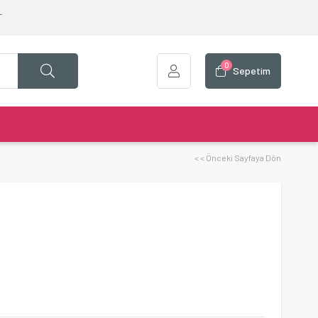
T
0
Sepetim
< < Önceki Sayfaya Dön