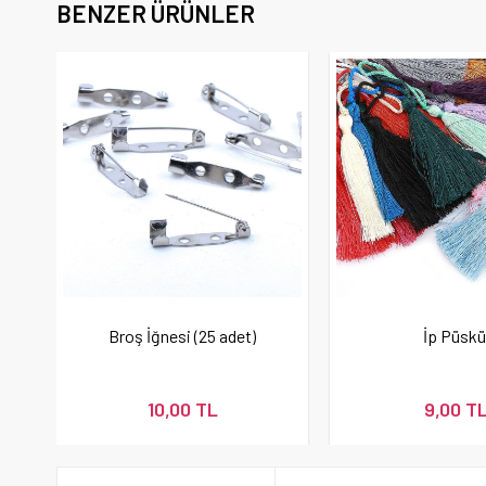
BENZER ÜRÜNLER
Broş İğnesi (25 adet)
İp Püskü
10,00 TL
9,00 T