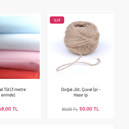
%17
al Tül (3 metre
Doğal Jüt, Çuval İpi -
eninde)
Hasır Ip
48,00 TL
50,00 TL
60,00 TL