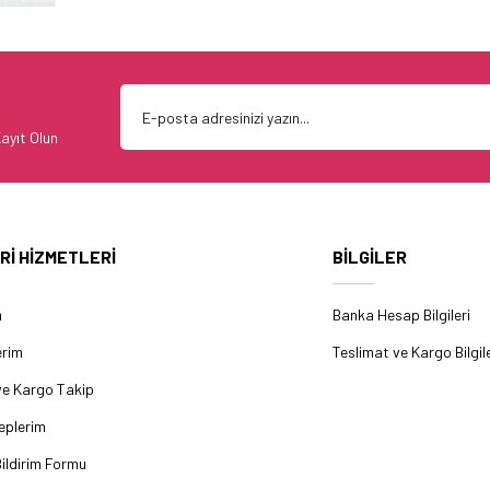
ayıt Olun
Rİ HİZMETLERİ
BİLGİLER
m
Banka Hesap Bilgileri
erim
Teslimat ve Kargo Bilgile
ve Kargo Takip
eplerim
ildirim Formu