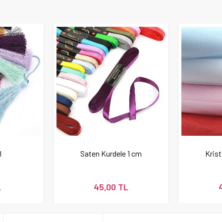
l
Saten Kurdele 1 cm
Krist
L
45,00 TL