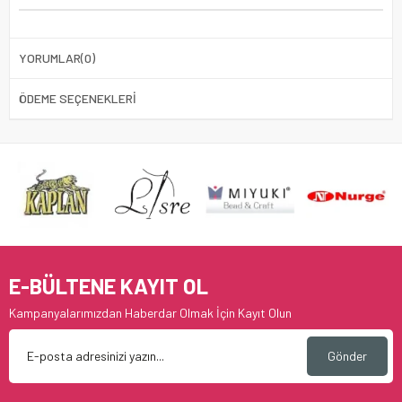
YORUMLAR
(0)
ÖDEME SEÇENEKLERI
E-BÜLTENE KAYIT OL
Kampanyalarımızdan Haberdar Olmak İçin Kayıt Olun
Gönder