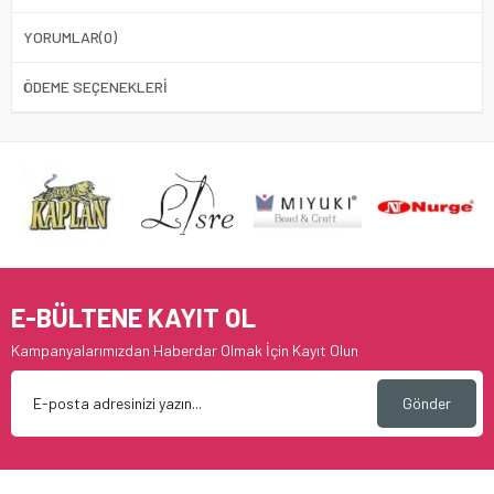
YORUMLAR
(0)
ÖDEME SEÇENEKLERI
E-BÜLTENE KAYIT OL
Kampanyalarımızdan Haberdar Olmak İçin Kayıt Olun
Gönder