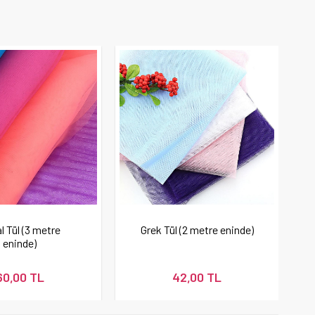
l Tül (3 metre
Grek Tül (2 metre eninde)
eninde)
60,00 TL
42,00 TL