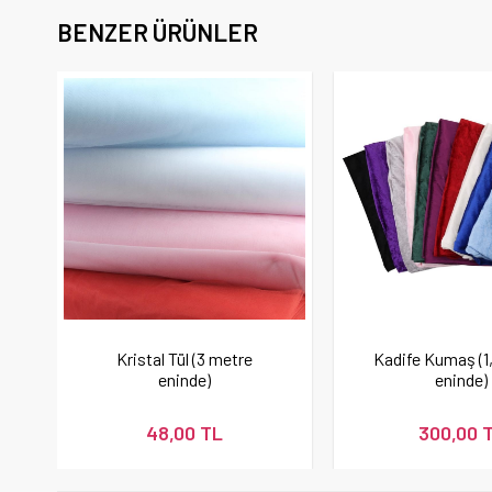
BENZER ÜRÜNLER
Kristal Tül (3 metre
Kadife Kumaş (1
eninde)
eninde)
48,00 TL
300,00 