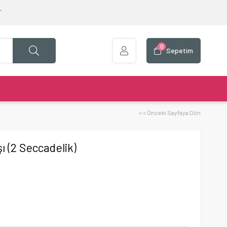
T
0
Sepetim
< < Önceki Sayfaya Dön
 (2 Seccadelik)