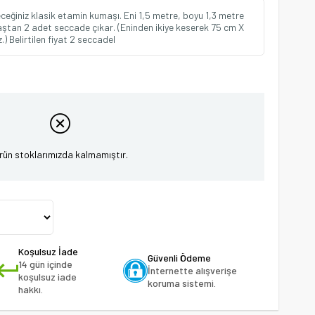
eğiniz klasik etamin kumaşı. Eni 1,5 metre, boyu 1,3 metre
aştan 2 adet seccade çıkar. (Eninden ikiye keserek 75 cm X
.) Belirtilen fiyat 2 seccadel
rün stoklarımızda kalmamıştır.
Koşulsuz İade
Güvenli Ödeme
14 gün içinde
İnternette alışverişe
koşulsuz iade
koruma sistemi.
hakkı.