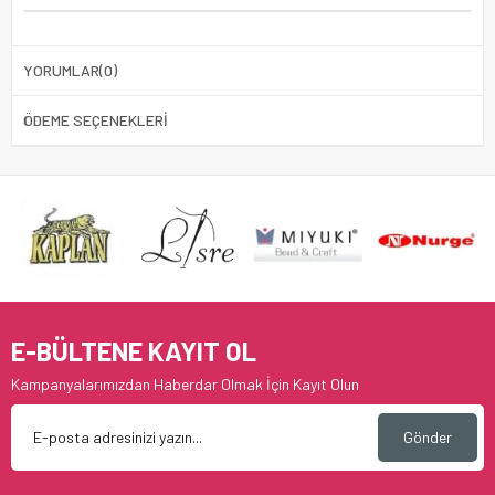
YORUMLAR
(0)
ÖDEME SEÇENEKLERI
E-BÜLTENE KAYIT OL
Kampanyalarımızdan Haberdar Olmak İçin Kayıt Olun
Gönder