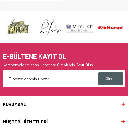
E-BÜLTENE KAYIT OL
Kampanyalarımızdan Haberdar Olmak İçin Kayıt Olun
Gönder
KURUMSAL
MÜŞTERİ HİZMETLERİ