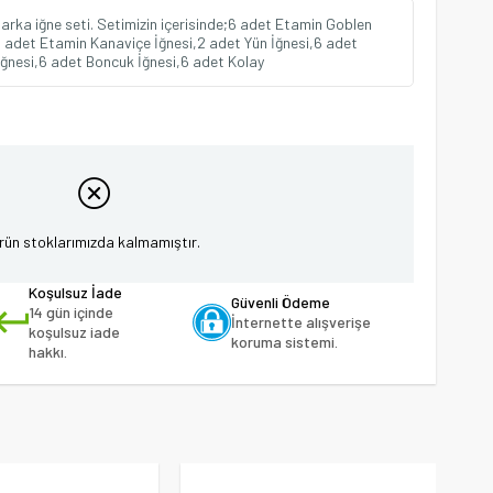
arka iğne seti. Setimizin içerisinde;6 adet Etamin Goblen
,6 adet Etamin Kanaviçe İğnesi,2 adet Yün İğnesi,6 adet
İğnesi,6 adet Boncuk İğnesi,6 adet Kolay
rün stoklarımızda kalmamıştır.
Koşulsuz İade
Güvenli Ödeme
14 gün içinde
İnternette alışverişe
koşulsuz iade
koruma sistemi.
hakkı.