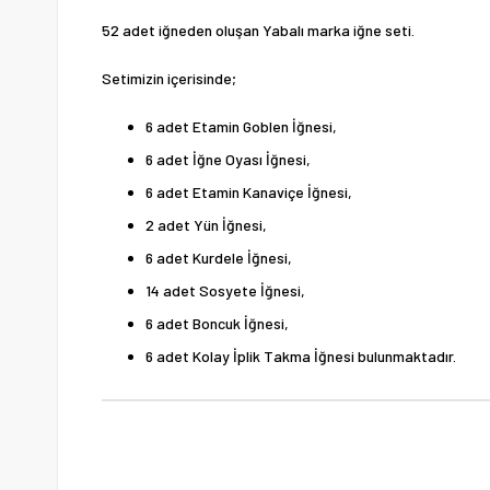
52 adet iğneden oluşan Yabalı marka iğne seti.
Setimizin içerisinde;
6 adet Etamin Goblen İğnesi,
6 adet İğne Oyası İğnesi,
6 adet Etamin Kanaviçe İğnesi,
2 adet Yün İğnesi,
6 adet Kurdele İğnesi,
14 adet Sosyete İğnesi,
6 adet Boncuk İğnesi,
6 adet Kolay İplik Takma İğnesi bulunmaktadır.