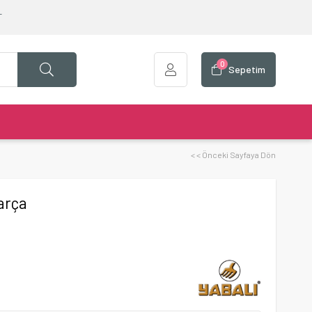
T
0
Sepetim
< < Önceki Sayfaya Dön
Parça