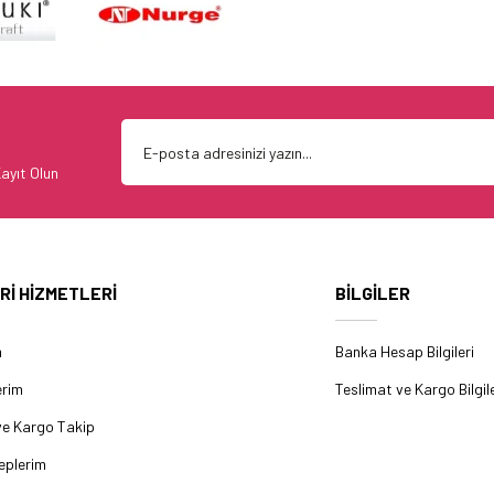
ayıt Olun
Rİ HİZMETLERİ
BİLGİLER
m
Banka Hesap Bilgileri
erim
Teslimat ve Kargo Bilgile
ve Kargo Takip
eplerim