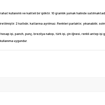
hat kullanımlı ve kaliteli bir ipliktir. 10 gramlık yumak halinde satılmaktadı
etilmiştir. 2 katlıdır, katlarına ayrılmaz. Renkleri parlaktır, yıkanabilir, 
esap işi, panch, punç, brezilya nakışı, türk işi, çin iğnesi, renkli antep işi 
e kullanıma uygundur.