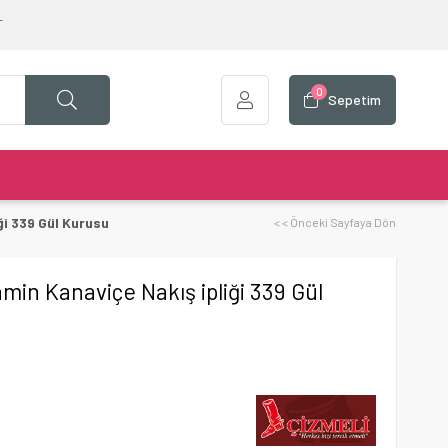
T
0
Sepetim
ği 339 Gül Kurusu
< < Önceki Sayfaya Dön
min Kanaviçe Nakış ipliği 339 Gül