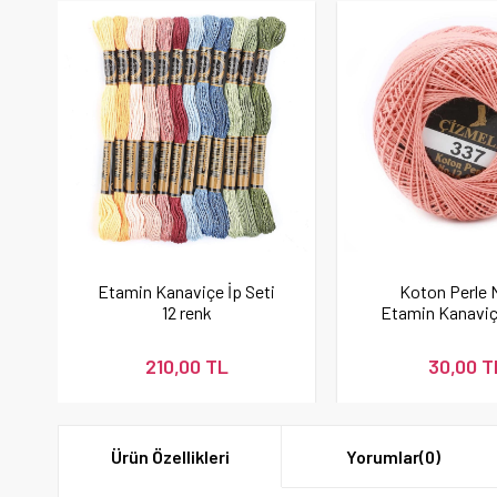
Etamin Kanaviçe İp Seti
Koton Perle 
12 renk
Etamin Kanaviç
İpi Pudra 
210,00 TL
30,00 T
Ürün Özellikleri
Yorumlar
(0)