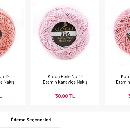
No:12
Koton Perle No:12
Koto
e Nakış
Etamin Kanaviçe Nakış
Etamin
337
İpi 896
L
30,00 TL
Ödeme Seçenekleri