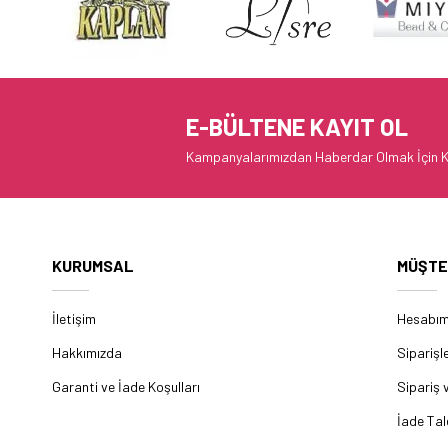
E-BÜLTENE KAYIT OL
Kampanyalarımızdan Haberdar Olmak İçin K
KURUMSAL
MÜŞTE
İletişim
Hesabı
Hakkımızda
Siparişl
Garanti ve İade Koşulları
Sipariş 
İade Tal