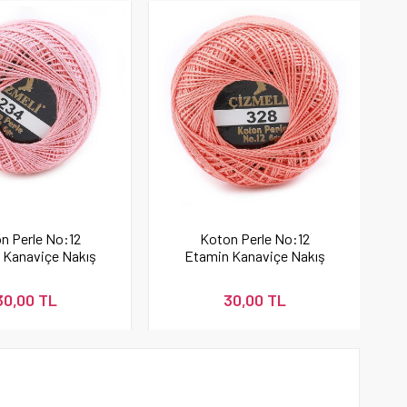
n Perle No:12
Koton Perle No:12
 Kanaviçe Nakış
Etamin Kanaviçe Nakış
İpi 234
İpi Yavruağzı 328
30,00 TL
30,00 TL