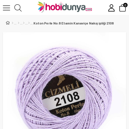
0
Koton Perle No:8 Etamin Kanaviçe Nakış ipliği 2108