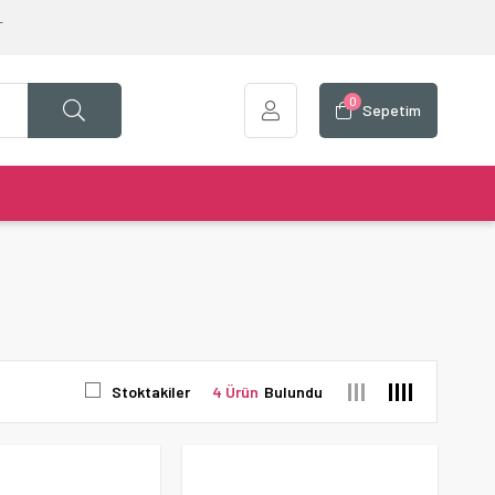
T
0
Sepetim
Stoktakiler
4 Ürün