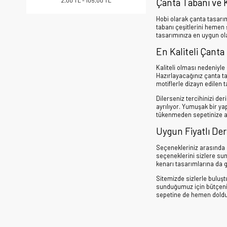
2,00 TL - 105,00 TL
Çanta Tabanı ve 
Hobi olarak çanta tasarı
tabanı çeşitlerini hemen ş
tasarımınıza en uygun olan
En Kaliteli Çanta
Kaliteli olması nedeniyl
Hazırlayacağınız çanta ta
motiflerle dizayn edilen 
Dilerseniz tercihinizi de
ayrılıyor. Yumuşak bir ya
tükenmeden sepetinize at
Uygun Fiyatlı Der
Seçenekleriniz arasında a
seçeneklerini sizlere sun
kenarı tasarımlarına da 
Sitemizde sizlerle bulu
sunduğumuz için bütçenizi
sepetine de hemen doldu