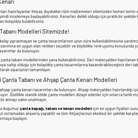
Kenarı
mları hazırlayanlar ihtiyaç duydukları tüm malzemeleri sitemizden hemen temin ed
imdi incelemeye başlayabilirsiniz. Kenarları delikli olduğu için pratik bir şekilde
ı kolaylıkla bulabilirsiniz.
 Tabanı Modelleri Sitemizde!
e kolay yıpranmayan ve çanta tasarımlarının uzun süre kullanılabilmesine yardımc
sarımına en uygun olan renkleri seçebilir ve böylelikle renk uyumu konusunda ya
tasarımlar da bulunuyor.
ri çanta tabanı modellerinden yana kullanabilirsiniz. Deri materyalden hazırlan
pıya sahip olduğu için kolaylıkla çanta tasarımlarına kazandırabileceğiniz deri t
arak siparişinizi tamamlayın.
i Çanta Tabanı ve Ahşap Çanta Kenarı Modelleri
hşap çanta kenarı tasarımları da bulunuyor. Ahşap materyalden hazırlandığı için d
uyor. Özellikle otantik stilde çanta modelleri dizayn edenler için onlarca farklı 
göz atmayı sakın unutmayın.
şturduğumuz
çanta kapağı, tabanı ve kenarı modelleri
için en uygun fiyatları sunu
 zorlamadan alışveriş yapabilir ve tüm ihtiyaçlarınızı eksiksiz bir şekilde karşıla
rmaya başlayın.