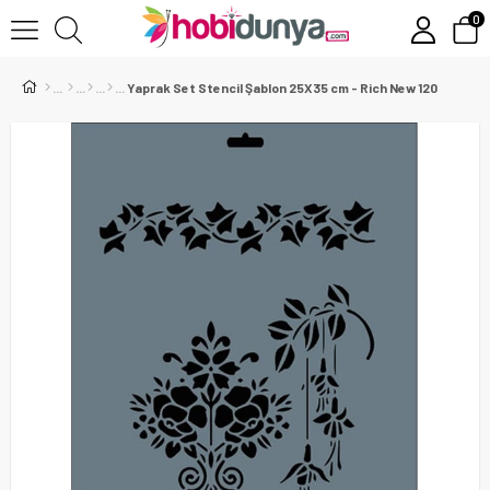
0
Yaprak Set Stencil Şablon 25X35 cm - Rich New 120