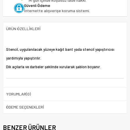
14 gün içinde koşulsuz iade hakkı.
Güvenli Ödeme
İnternette alışverişe koruma sistemi.
ÜRÜN ÖZELLIKLERI
Stencil, uygulanılacak yüzeye kağıt bant yada stencil yapıştırıcısı
yardımıyla yapıştırılır.
Dik açılarla ve darbeler şeklinde vurularak şablon boyanır.
YORUMLAR
(0)
ÖDEME SEÇENEKLERI
BENZER ÜRÜNLER