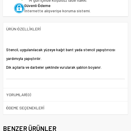
14 gün içinde koşulsuz iade hakkı.
Güvenli Ödeme
İnternette alışverişe koruma sistemi.
ÜRÜN ÖZELLIKLERI
Stencil, uygulanılacak yüzeye kağıt bant yada stencil yapıştırıcısı
yardımıyla yapıştırılır.
Dik açılarla ve darbeler şeklinde vurularak şablon boyanır.
YORUMLAR
(0)
ÖDEME SEÇENEKLERI
BENZER ÜRÜNLER