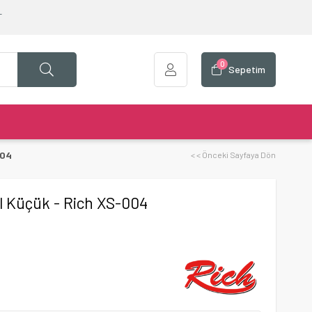
T
0
Sepetim
004
< < Önceki Sayfaya Dön
il Küçük - Rich XS-004