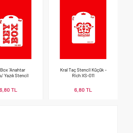
Box 'Anahtar
Kral Taç Stencil Küçük -
' Yazılı Stencil
Rich XS-011
 - Rich XS-055
6,80 TL
6,80 TL