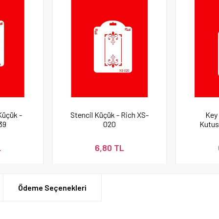
Küçük -
Stencil Küçük - Rich XS-
Key 
39
020
Kutusu
Küçük
L
6,80 TL
Ödeme Seçenekleri