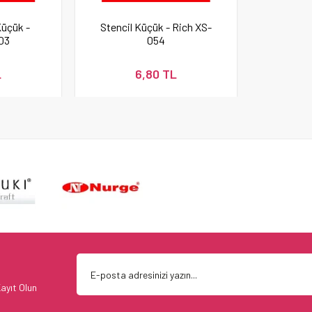
Küçük -
Stencil Küçük - Rich XS-
03
054
L
6,80 TL
ayıt Olun