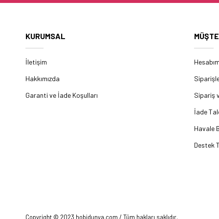
KURUMSAL
MÜŞTE
İletişim
Hesabı
Hakkımızda
Siparişl
Garanti ve İade Koşulları
Sipariş 
İade Tal
Havale B
Destek T
Copyright © 2023 hobidunya.com / Tüm hakları saklıdır.