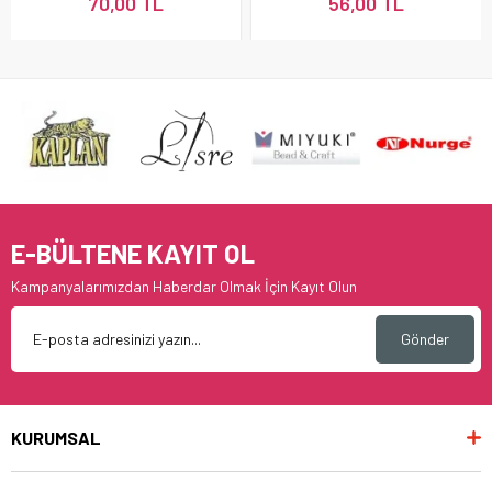
70,00 TL
56,00 TL
E-BÜLTENE KAYIT OL
Kampanyalarımızdan Haberdar Olmak İçin Kayıt Olun
Gönder
KURUMSAL