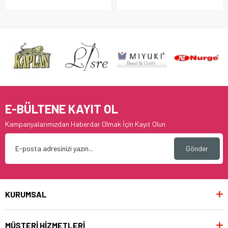
E-BÜLTENE KAYIT OL
Kampanyalarımızdan Haberdar Olmak İçin Kayıt Olun
Gönder
KURUMSAL
MÜŞTERİ HİZMETLERİ