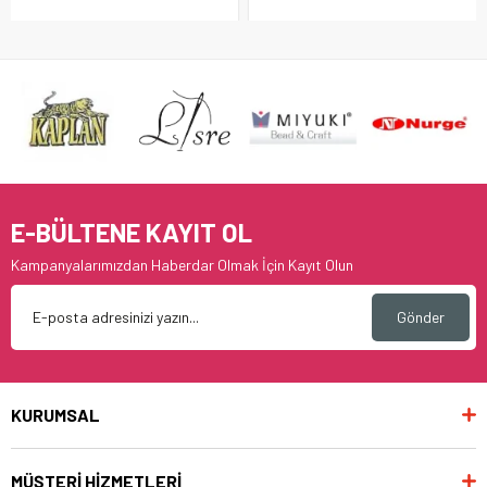
E-BÜLTENE KAYIT OL
Kampanyalarımızdan Haberdar Olmak İçin Kayıt Olun
Gönder
KURUMSAL
MÜŞTERİ HİZMETLERİ