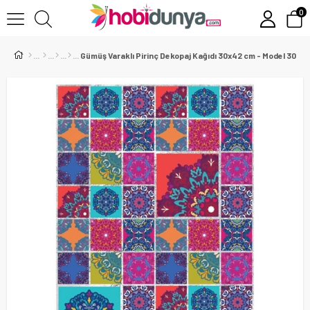
0
Gümüş Varaklı Pirinç Dekopaj Kağıdı 30x42 cm - Model 30