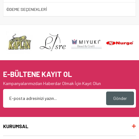
ÖDEME SEÇENEKLERI
E-BÜLTENE KAYIT OL
Kampanyalarımızdan Haberdar Olmak İçin Kayıt Olun
Gönder
KURUMSAL