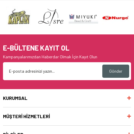
E-BÜLTENE KAYIT OL
Kampanyalarımızdan Haberdar Olmak İçin Kayıt Olun
Gönder
KURUMSAL
MÜŞTERİ HİZMETLERİ