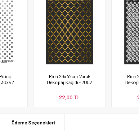
Pirinç
Rich 29x42cm Varak
Rich 
ı 30x42
Dekopaj Kağıdı - 7002
Dekopa
 24
L
22,00 TL
Ödeme Seçenekleri