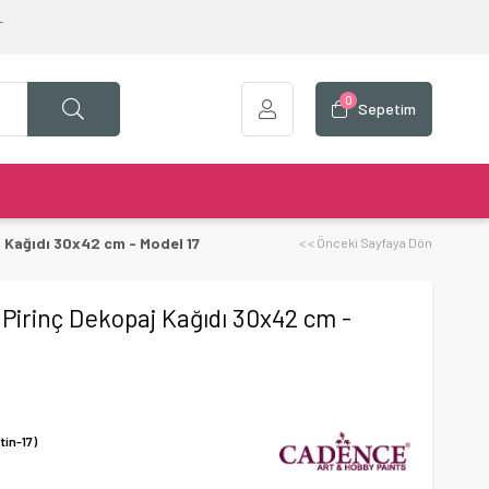
T
0
Sepetim
 Kağıdı 30x42 cm - Model 17
< < Önceki Sayfaya Dön
Pirinç Dekopaj Kağıdı 30x42 cm -
tin-17)