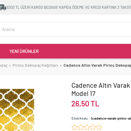
1000 TL ÜZERİ KARGO BEDAVA! KAPIDA ÖDEME VE KREDİ KARTINA 3 TAKSİ
YENİ ÜRÜNLER
opaj
Pirinç Dekopaj Kağıtları
Cadence Altın Varak Pirinç Dekopaj
Cadence Altın Varak 
Model 17
26,50 TL
Stok Kodu
(cadence-varak-pirinc-al