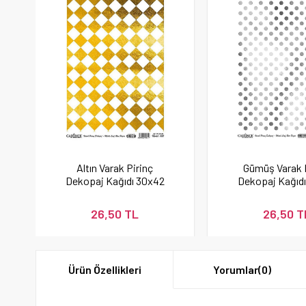
Altın Varak Pirinç
Gümüş Varak 
Dekopaj Kağıdı 30x42
Dekopaj Kağıd
cm - Model 22
cm - Model
26,50 TL
26,50 T
Ürün Özellikleri
Yorumlar
(0)