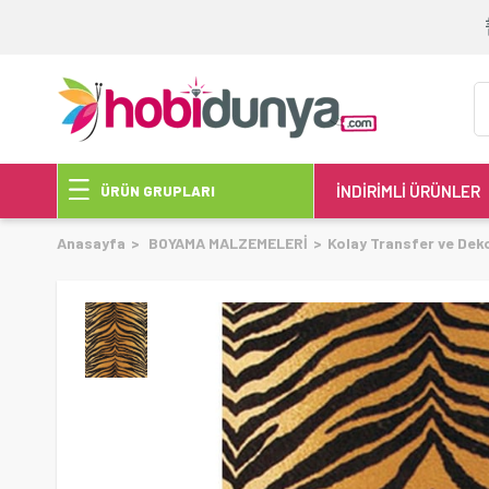
İNDİRİMLİ ÜRÜNLER
ÜRÜN GRUPLARI
Anasayfa
BOYAMA MALZEMELERİ
Kolay Transfer ve Dek