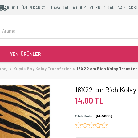
1000 TL ÜZERİ KARGO BEDAVA! KAPIDA ÖDEME VE KREDİ KARTINA 3 TAKSİ
YENİ ÜRÜNLER
opaj
Küçük Boy Kolay Transferler
16X22 cm Rich Kolay Transfer
16X22 cm Rich Kolay
14,00 TL
Stok Kodu
(kt-5060)