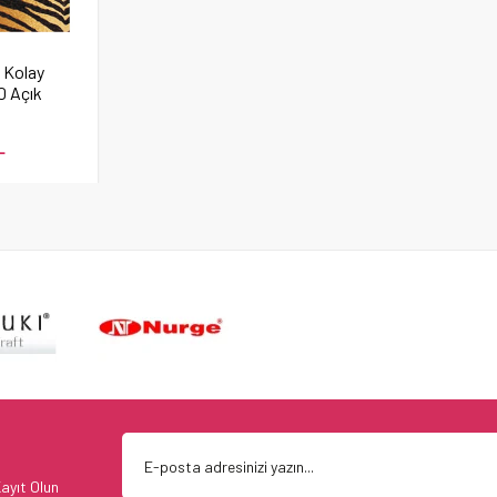
 Kolay
0 Açık
L
ayıt Olun