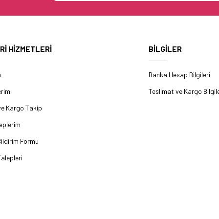
Rİ HİZMETLERİ
BİLGİLER
m
Banka Hesap Bilgileri
erim
Teslimat ve Kargo Bilgile
ve Kargo Takip
eplerim
ildirim Formu
alepleri