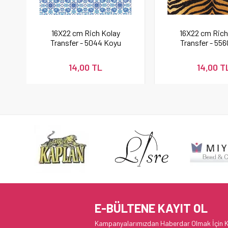
16X22 cm Rich Kolay
16X22 cm Rich
Transfer - 5044 Koyu
Transfer - 556
Renk
Renk
14,00 TL
14,00 T
E-BÜLTENE KAYIT OL
Kampanyalarımızdan Haberdar Olmak İçin K